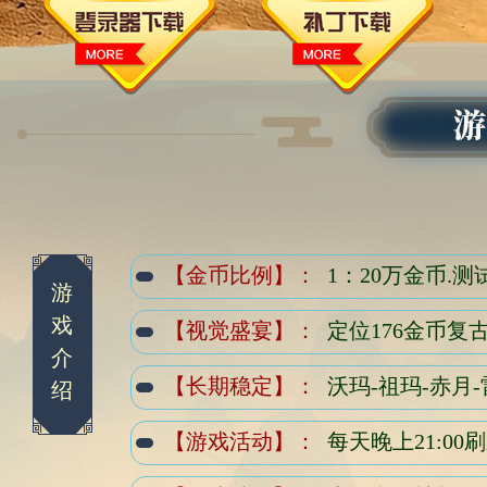
【金币比例】：
1：20万金币.测
游
戏
【视觉盛宴】：
定位176金币复
介
【长期稳定】：
沃玛-祖玛-赤月
绍
【游戏活动】：
每天晚上21:0